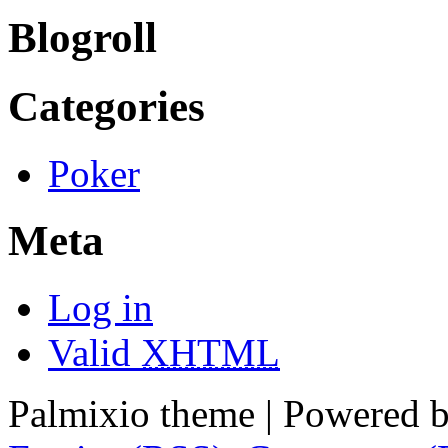
Blogroll
Categories
Poker
Meta
Log in
Valid
XHTML
Palmixio theme | Powered 