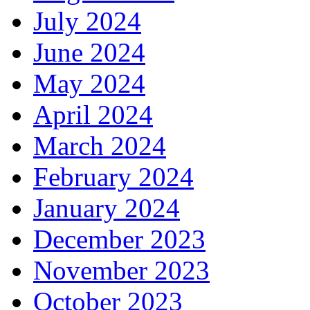
July 2024
June 2024
May 2024
April 2024
March 2024
February 2024
January 2024
December 2023
November 2023
October 2023