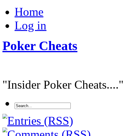
Home
Log in
Poker Cheats
"Insider Poker Cheats...."