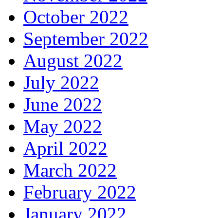
October 2022
September 2022
August 2022
July 2022
June 2022
May 2022
April 2022
March 2022
February 2022
January 2022