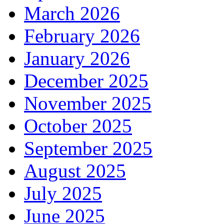
March 2026
February 2026
January 2026
December 2025
November 2025
October 2025
September 2025
August 2025
July 2025
June 2025