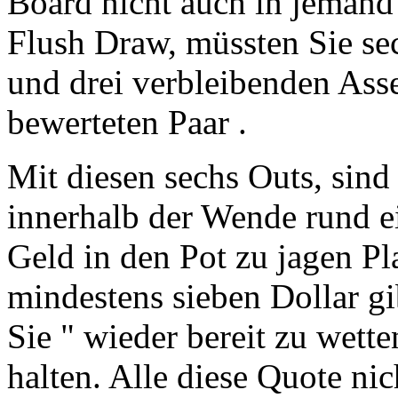
Board nicht auch in jemand 
Flush Draw, müssten Sie se
und drei verbleibenden Asse
bewerteten Paar .
Mit diesen sechs Outs, sind
innerhalb der Wende rund ei
Geld in den Pot zu jagen P
mindestens sieben Dollar gib
Sie " wieder bereit zu wett
halten. Alle diese Quote ni