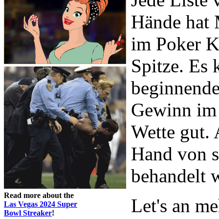
Hände hat 
im Poker Ku
Spitze. Es 
beginnende
Gewinn im 
Wette gut. 
Hand von se
behandelt 
Read more about the
Let's an m
Las Vegas 2024 Super
Bowl Streaker
!