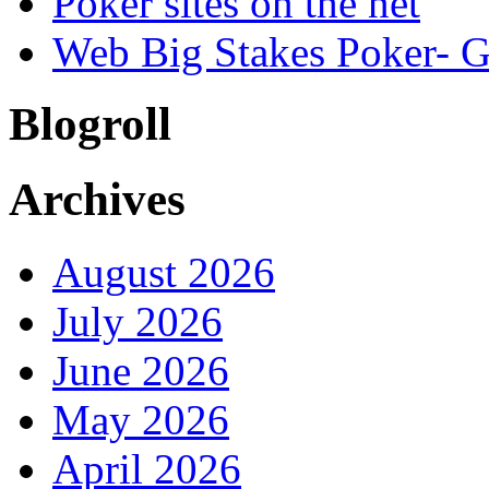
Poker sites on the net
Web Big Stakes Poker- 
Blogroll
Archives
August 2026
July 2026
June 2026
May 2026
April 2026