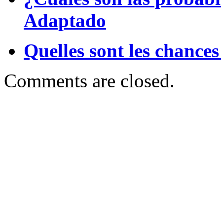
Adaptado
Quelles sont les chance
Comments are closed.