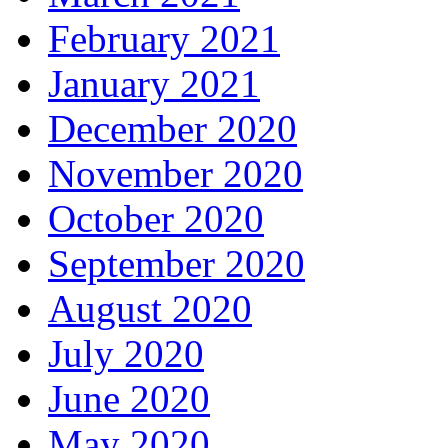
February 2021
January 2021
December 2020
November 2020
October 2020
September 2020
August 2020
July 2020
June 2020
May 2020