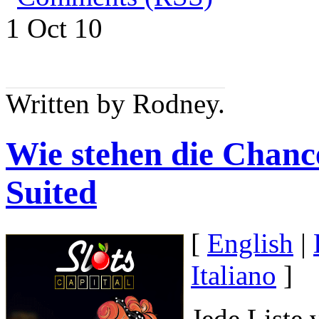
1 Oct
10
Written by Rodney.
Wie stehen die Chanc
Suited
[
English
|
Italiano
]
Jede Liste