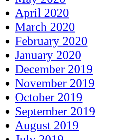
April 2020
March 2020
February 2020
January 2020
December 2019
November 2019
October 2019
September 2019
August 2019
July 2019