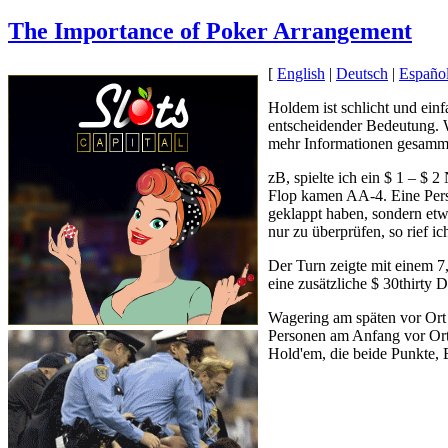
The Importance of Poker Arrangement
[
English
|
Deutsch
|
Españo
Holdem ist schlicht und ein
entscheidender Bedeutung. Wi
mehr Informationen gesamme
zB, spielte ich ein $ 1 – $ 
Flop kamen AA-4. Eine Person
geklappt haben, sondern etwa
nur zu überprüfen, so rief ic
Der Turn zeigte mit einem 7
eine zusätzliche $ 30thirty 
Wagering am späten vor Ort 
Personen am Anfang vor Ort 
Hold'em, die beide Punkte, E