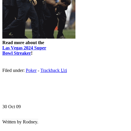
Read more about the
Las Vegas 2024 Super
Bowl Streaker
!
Filed under:
Poker
-
Trackback
Uri
30 Oct
09
Written by Rodney.