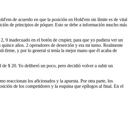
d'em de acuerdo en que la posición en Hold'em sin límite es de vital
sición de principios de póquer. Esto se debe a información mucho más
n 2, 9 inadecuado en el botón de crupier, para que yo pudiera ver un
s quince años. 2 operadores de deserción y era mi turno. Realmente
l-firme, y por lo general si tenía la mejor mano que él acaba de
 de $ 20. Yo deliberó un poco, pero decidió volver a subir un
mo reaccionan los aficionados y la apuesta. Por otra parte, los
osición de los competidores y la esquina que epílogos al final. En el