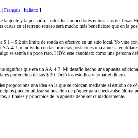
l
|
Français
|
Italiano
]
la gente y la posición. Todos los conocedores entusiastas de Texas Hol
s cartas en el terreno retraso será mucho más beneficioso que en la po
 $ 1 – $ 2 sin límite de ronda en efectivo en un sitio local. Yo vine co
gó AA-4. Un individuo en las primeras posiciones una apuesta en dólare
algo se sentía un poco raro. I ID'd este candidato como una persona débi
que significa que era un AA-4-7. Mi desafío hecho una apuesta adicional
lares por encima de sus $ 20. Dejó los estudios y tomar el dinero.
ales proporciona una idea en la que se colocan mediante el estudio de có
incipios pueden utilizar su posición de póquer para check-raise última p
os, a finales y principios de la apuesta debe ser cuidadosamente.