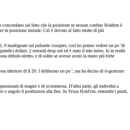
m concordano sul fatto che la posizione in nessun confine Holdem è
er in posizione iniziale. Ciò è dovuto al fatto molto di più
 9 inadeguato sul pulsante croupier, così ho potuto vedere un po 'di
dici dollari. 2 entranti drop out ed è stato il mio turno. Io in realtà
a debole-stretto, e di solito se avesse avuto la mano più forte
sa ulteriore di $ 20. I deliberato un po ', ma ha deciso di ri-generare
assionati di reagire e di scommessa. D'altra parte, gli individui a
ne e angolo li postfazioni alla fine. In Texas Hold'em, entrambi i punti,