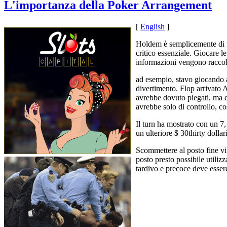
L'importanza della Poker Arrangement
[
English
]
Holdem è semplicemente di pe
critico essenziale. Giocare l
informazioni vengono raccolt
ad esempio, stavo giocando a
divertimento. Flop arrivato A
avrebbe dovuto piegati, ma q
avrebbe solo di controllo, c
Il turn ha mostrato con un 7,
un ulteriore $ 30thirty dolla
Scommettere al posto fine vi 
posto presto possibile utiliz
tardivo e precoce deve esser